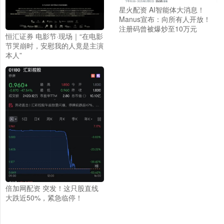
星火配资 AI智能体大消息！
Manus宣布：向所有人开放！
注册码曾被爆炒至10万元
恒汇证券 电影节·现场｜“在电影
节哭崩时，安慰我的人竟是主演
本人”
倍加网配资 突发！这只股直线
大跌近50%，紧急临停！