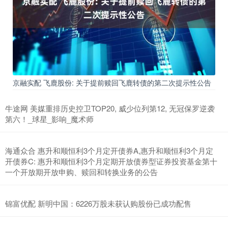
京融实配 飞鹿股份: 关于提前赎回飞鹿转债的第二次提示性公告
牛途网 美媒重排历史控卫TOP20, 威少位列第12, 无冠保罗逆袭
第六！_球星_影响_魔术师
海通众合 惠升和顺恒利3个月定开债券A,惠升和顺恒利3个月定
开债券C: 惠升和顺恒利3个月定期开放债券型证券投资基金第十
一个开放期开放申购、赎回和转换业务的公告
锦富优配 新明中国：6226万股未获认购股份已成功配售