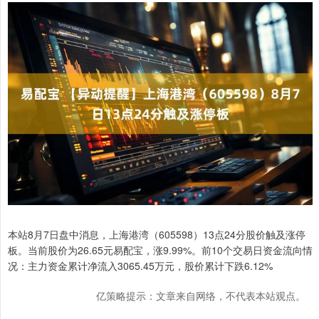
本站8月7日盘中消息，上海港湾（605598）13点24分股价触及涨停
板。当前股价为26.65元易配宝，涨9.99%。前10个交易日资金流向情
况：主力资金累计净流入3065.45万元，股价累计下跌6.12%
亿策略提示：文章来自网络，不代表本站观点。