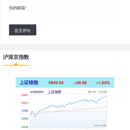
你的邮箱
*
提交评论
沪深京指数
上证综指
3940.04
+39.68
+1.02%